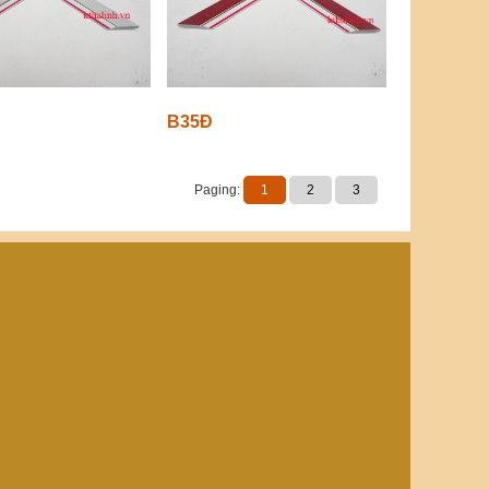
B35Đ
Paging:
1
2
3