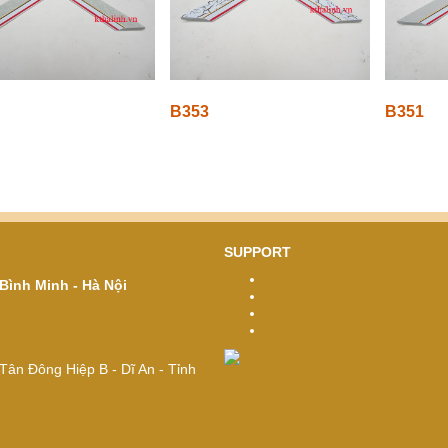
B353
B351
SUPPORT
Bình Minh - Hà Nội
ân Đông Hiệp B - Dĩ An - Tỉnh