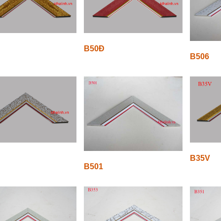
B50Đ
B506
B35V
B501