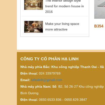
The interior design style
trend for modern house in
2016
Make your living space
B354
more attractive
CÔNG TY CỔ PHẦN HẠ LINH
Nhà máy phía Bắc: Khu công nghiệp Thanh Oai - Xã 
Điện thoại:
024 33979769
kthalinh@gmail.com
Email:
Nhà máy phía Nam: Số
B2, Số 26-27 Khu công nghiệp T
Bình Dương
Điện thoại:
0650.6533.836 - 0650.629.3847