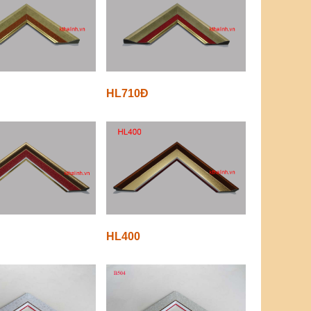
HL710Đ
HL400