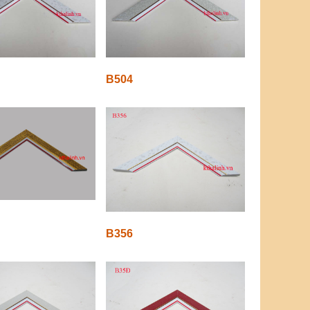
B504
B356