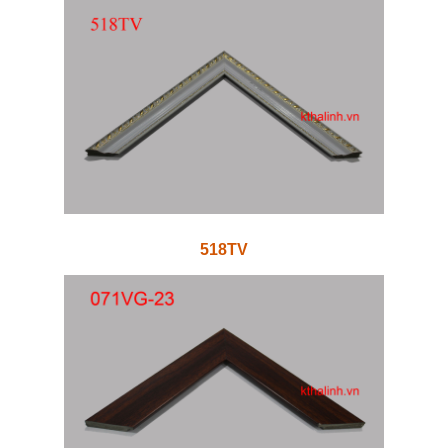
518TV