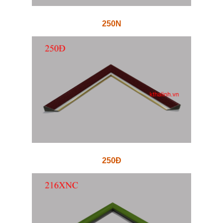
250N
250Đ