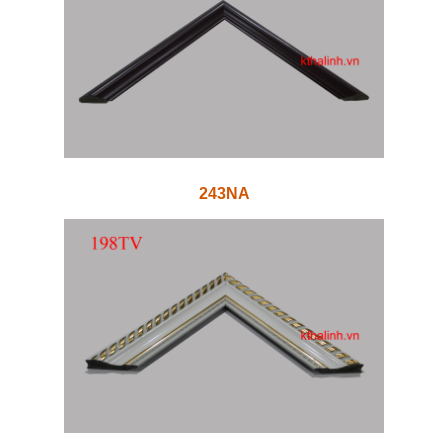
243NA