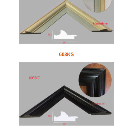
603KS