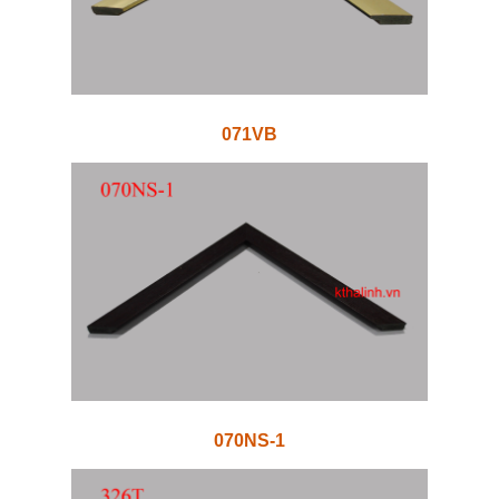
071VB
070NS-1