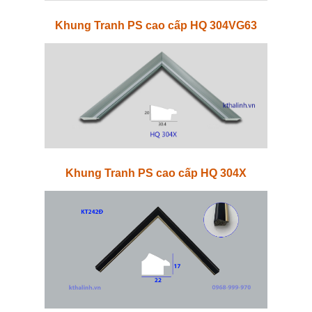
Khung Tranh PS cao cấp HQ 304VG63
Khung Tranh PS cao cấp HQ 304X