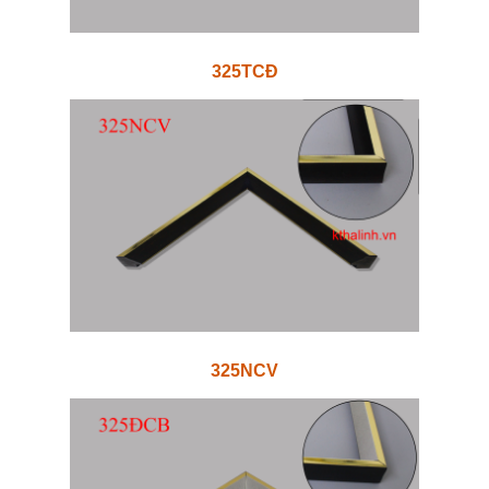
325TCĐ
325NCV