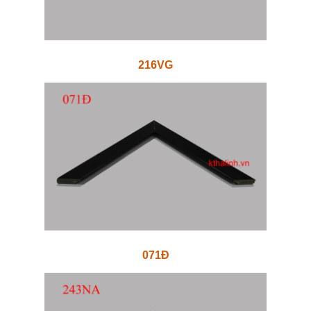
216VG
071Đ