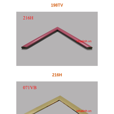
198TV
216H