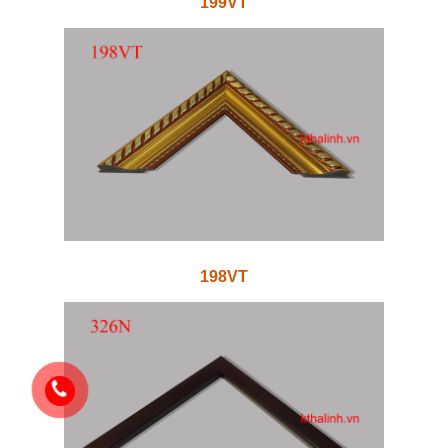
199VT
198VT