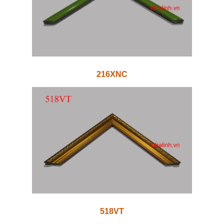
216XNC
518VT