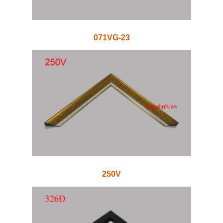
071VG-23
250V