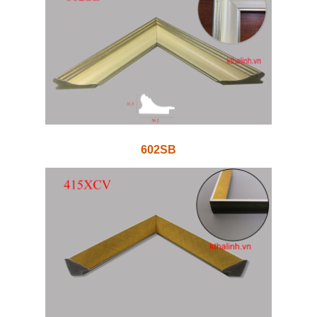
602SB