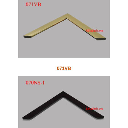
071VB