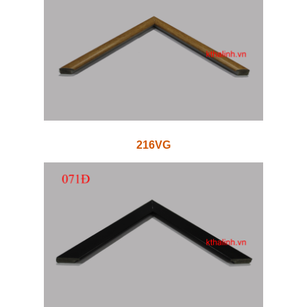
216VG