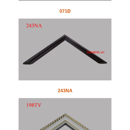
071Đ
243NA