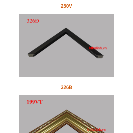
250V
326Đ