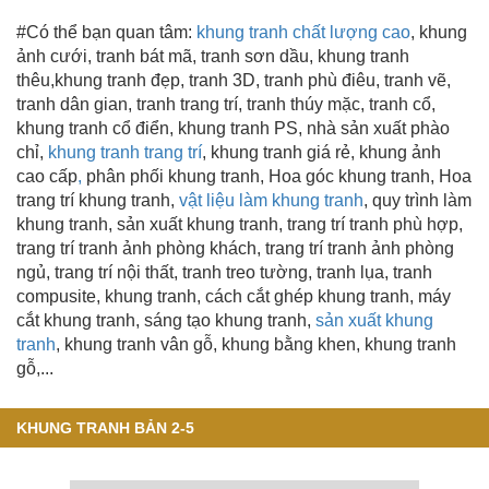
#Có thể bạn quan tâm:
khung tranh chất lượng cao
, khung
ảnh cưới, tranh bát mã, tranh sơn dầu,
khung tranh
thêu
,khung tranh đẹp
, tranh 3D, tranh phù điêu, tranh vẽ,
tranh dân gian, tranh trang trí
, tranh thúy mặc, tranh cổ,
khung tranh cổ điển, khung tranh PS, nhà sản xuất phào
chỉ,
khung tranh trang trí
, khung tranh giá rẻ, khung ảnh
cao cấp
,
phân phối khung tranh, Hoa góc khung tranh, Hoa
trang trí khung tranh,
vật liệu làm khung tranh
, quy trình làm
khung tranh,
sản xuất khung tranh
, trang trí tranh phù hợp,
trang trí tranh ảnh phòng khách, trang trí tranh ảnh phòng
ngủ, trang trí nội thất, tranh treo tường, tranh lụa, tranh
compusite, khung tranh, cách cắt ghép khung tranh, máy
cắt khung tranh, sáng tạo khung tranh,
sản xuất khung
tranh
, khung tranh vân gỗ
,
khung bằng khen
, khung tranh
gỗ,...
KHUNG TRANH BẢN 2-5