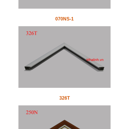
070NS-1
326T