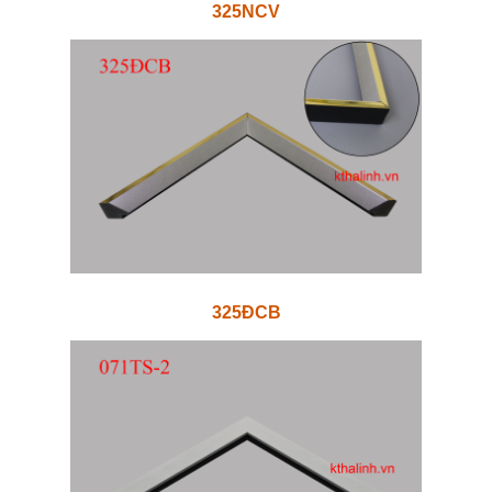
325NCV
325ĐCB