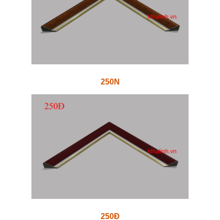
250N
250Đ