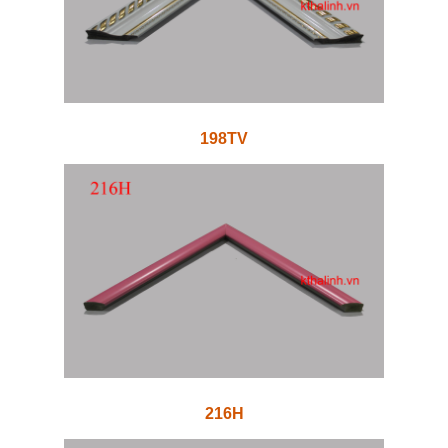
198TV
216H