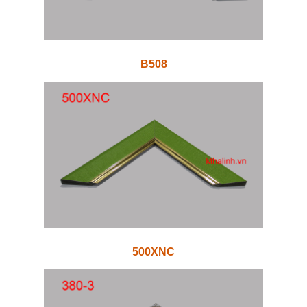
B508
500XNC