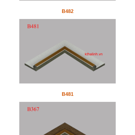
B482
B481