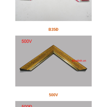
B35Đ
500V