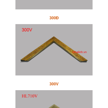
300Đ
300V