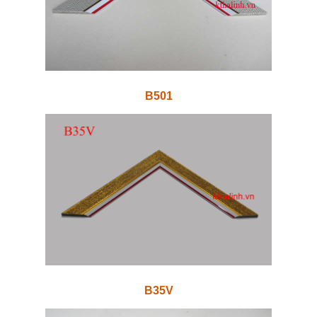
B501
B35V