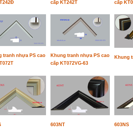
KT242Đ
cấp KT242T
cấp KT
 tranh nhựa PS cao
Khung tranh nhựa PS cao
Khung t
T072T
cấp KT072VG-63
S
603NT
603NS