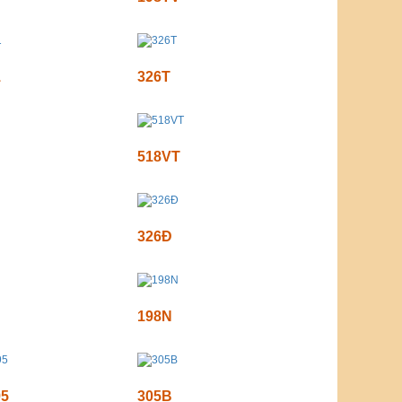
1
326T
518VT
326Đ
198N
95
305B