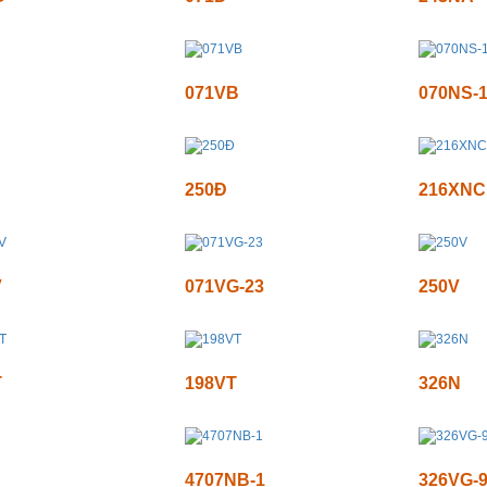
071VB
070NS-
250Đ
216XNC
V
071VG-23
250V
T
198VT
326N
4707NB-1
326VG-