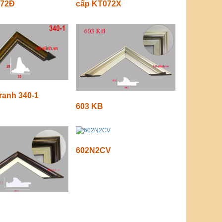
072Đ
cấp KT072X
ranh 340-1
603 KB
602N2CV