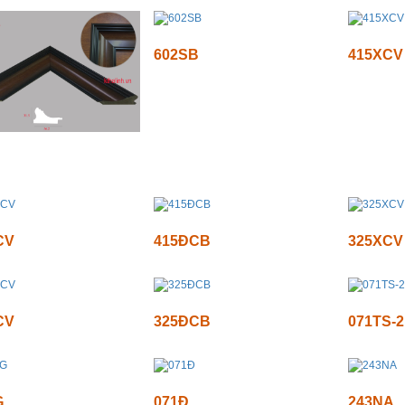
602SB
415XCV
CV
415ĐCB
325XCV
CV
325ĐCB
071TS-2
G
071Đ
243NA