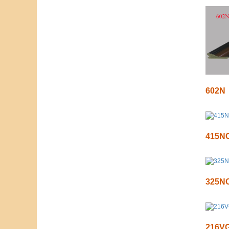
602N
415N
325N
216V