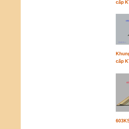
cấp 
Khung
cấp K
603K