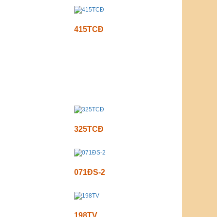
415TCĐ
325TCĐ
071ĐS-2
198TV