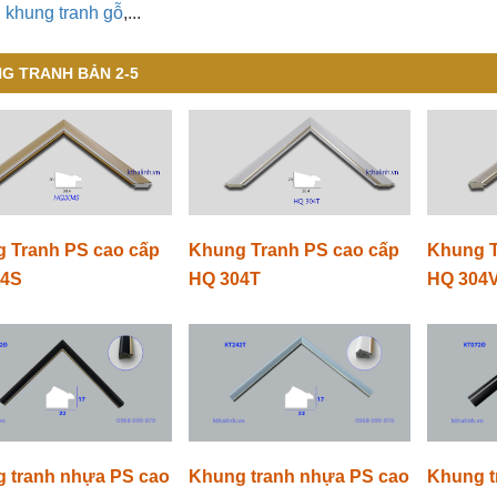
,
khung tranh gỗ
,...
G TRANH BẢN 2-5
 Tranh PS cao cấp
Khung Tranh PS cao cấp
Khung T
04S
HQ 304T
HQ 304
 tranh nhựa PS cao
Khung tranh nhựa PS cao
Khung t