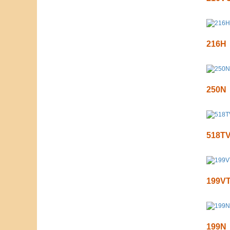
216H
250N
518T
199V
199N