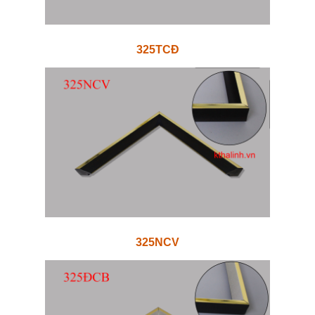
325TCĐ
325NCV