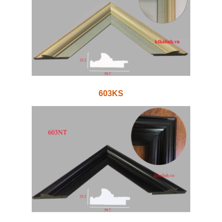
603KS