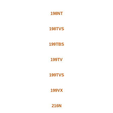
4707H
071T
198VG
198tb
198NT
198TVS
199TBS