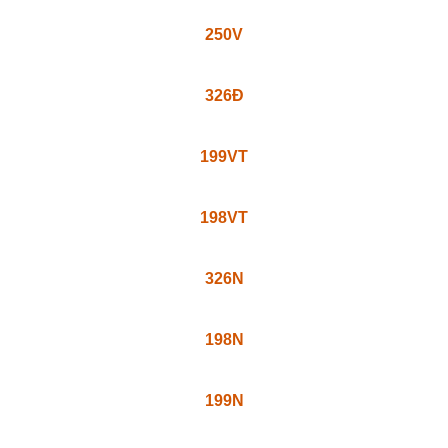
216XNC
518VT
518TV
071VG-23
250V
326Đ
199VT
198VT