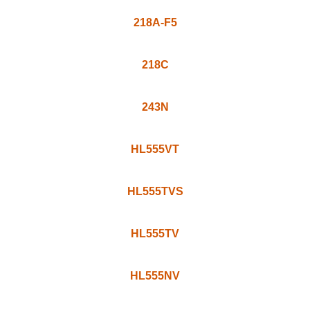
199TV
199TVS
199VX
216N
218A-F5
218C
243N
HL555VT