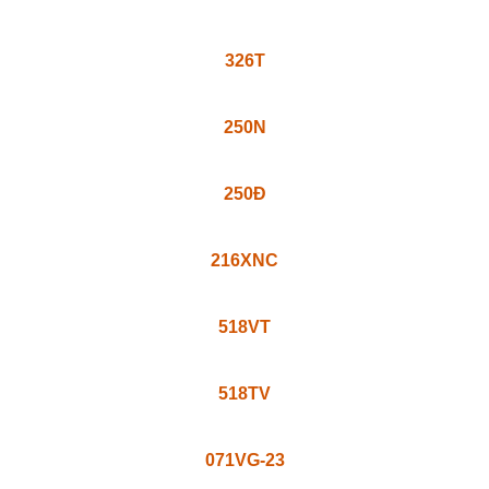
198TV
216H
071VB
070NS-1
326T
250N
250Đ