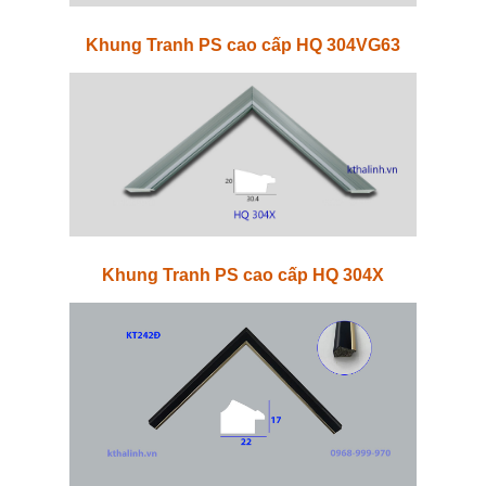
Khung Tranh PS cao cấp HQ 304VG63
Khung Tranh PS cao cấp HQ 304X