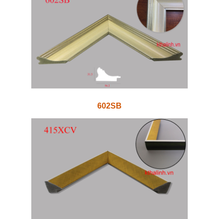
602SB