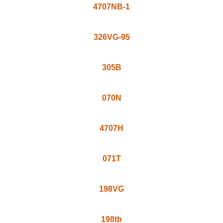
326N
198N
199N
4707NB-1
326VG-95
305B
070N