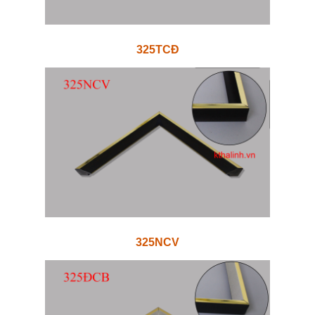
325TCĐ
325NCV