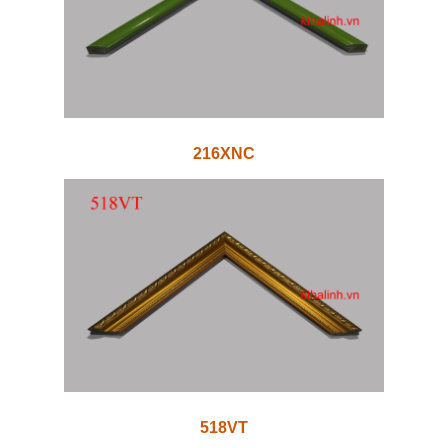
216XNC
518VT