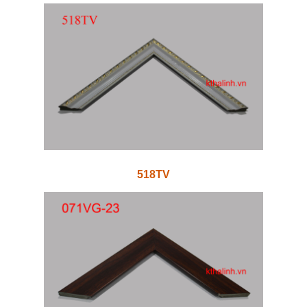
518TV