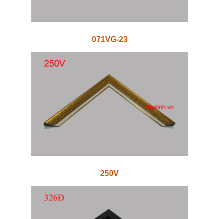
071VG-23
250V