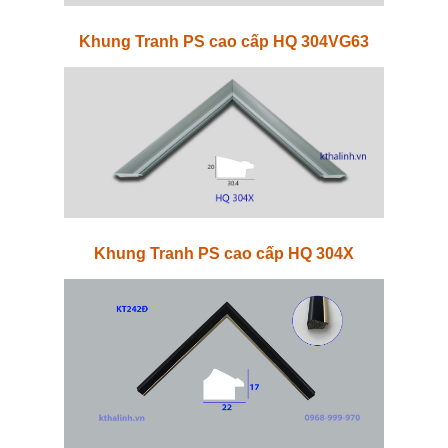
Khung Tranh PS cao cấp HQ 304VG63
Khung Tranh PS cao cấp HQ 304X