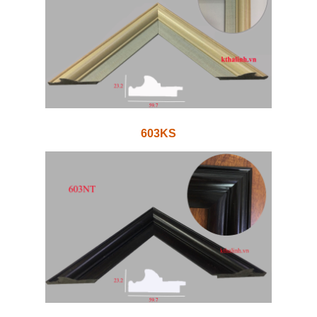
603KS