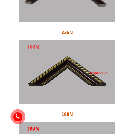
326N
198N