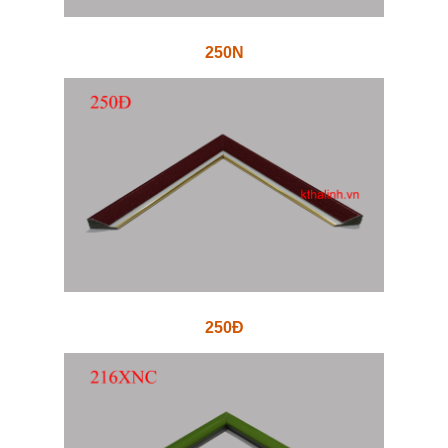
250N
250Đ