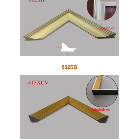
602SB