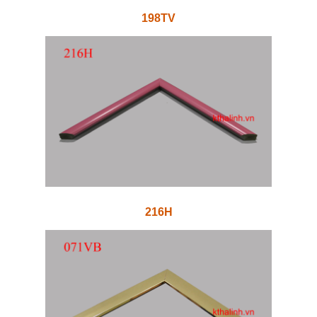
198TV
216H