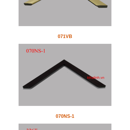
071VB
070NS-1