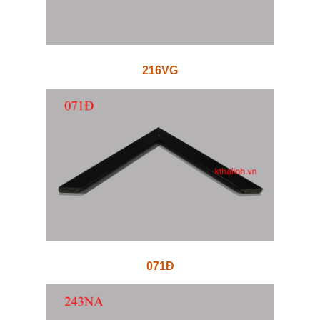
216VG
071Đ