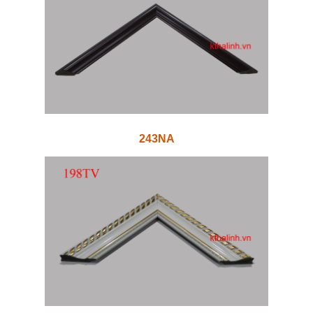
243NA