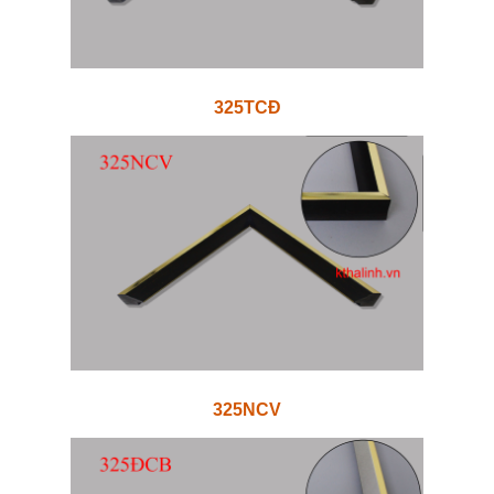
325TCĐ
325NCV