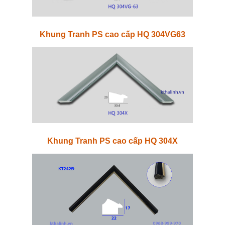
Khung Tranh PS cao cấp HQ 304VG63
Khung Tranh PS cao cấp HQ 304X