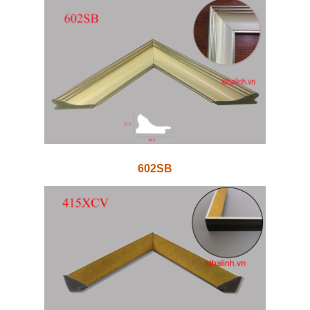
602SB