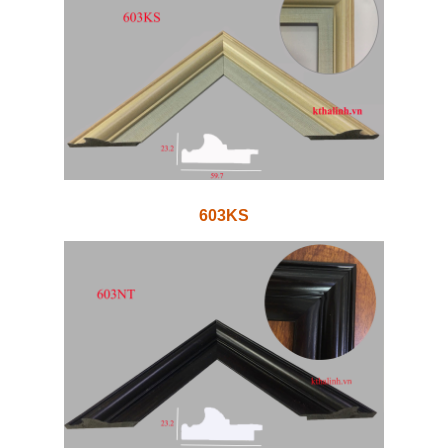
603KS