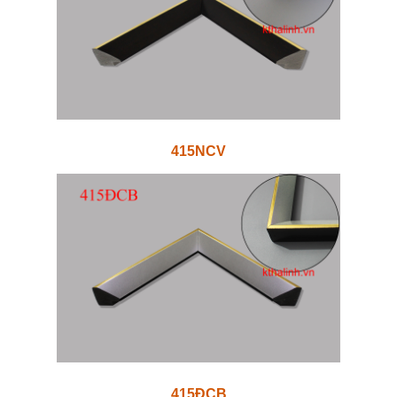
415NCV
415ĐCB