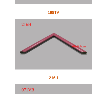
198TV
216H