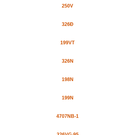
250N
250Đ
216XNC
518VT
518TV
071VG-23
250V