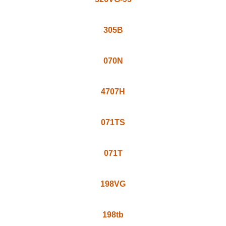
326Đ
199VT
326N
198N
199N
4707NB-1
326VG-95