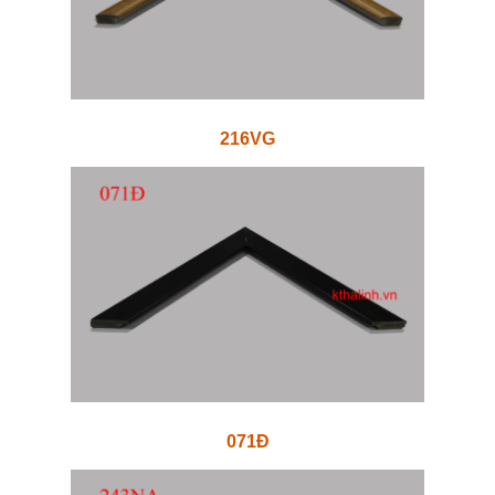
216VG
071Đ