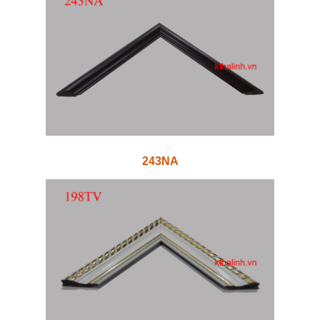
243NA