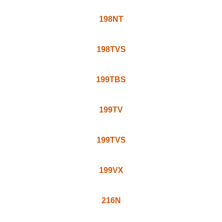
305B
070N
4707H
071TS
071T
198VG
198tb