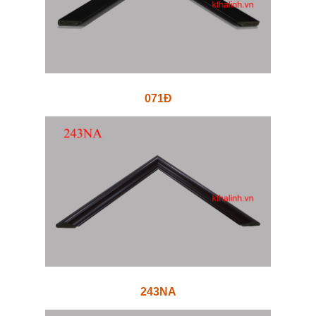
071Đ
243NA