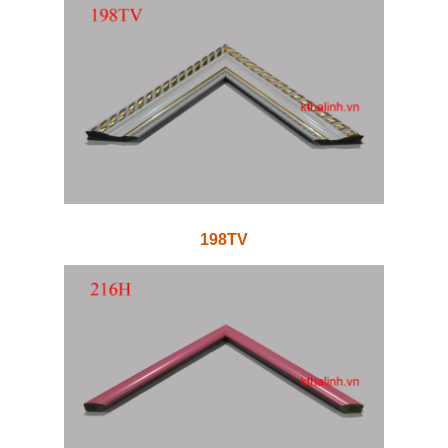
198TV