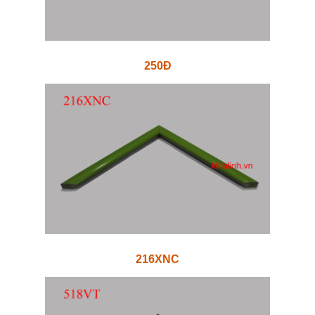
250Đ
216XNC