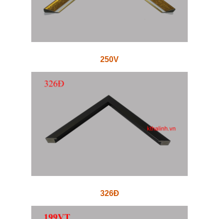
250V
326Đ