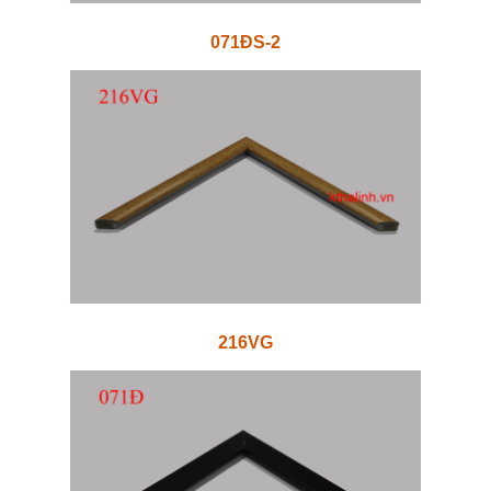
071ĐS-2
216VG