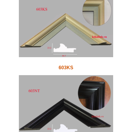
603KS