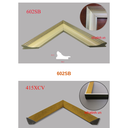
602SB