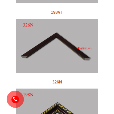
198VT
326N