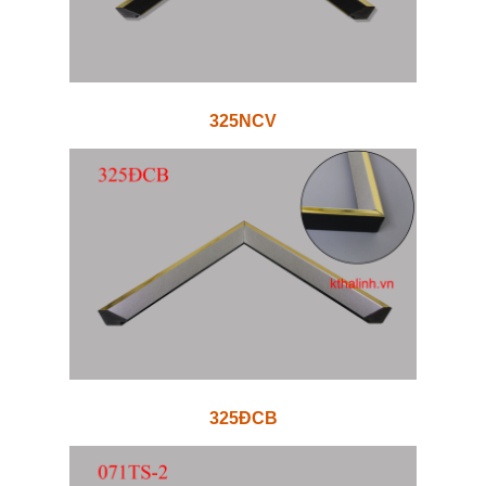
325NCV
325ĐCB