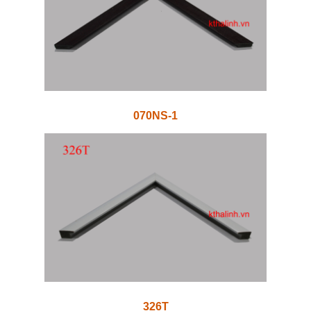
070NS-1
326T