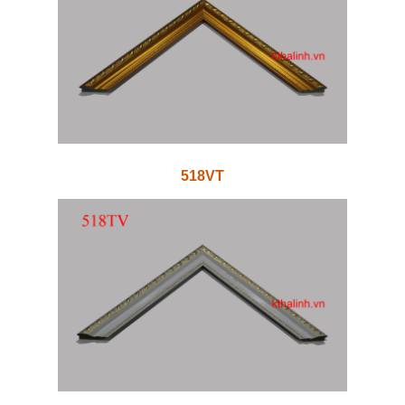
518VT